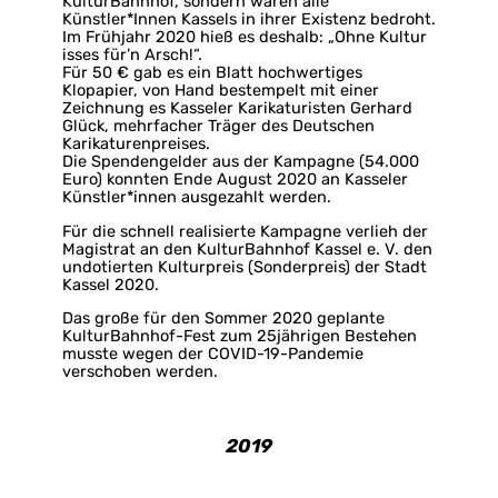
KulturBahnhof, sondern waren alle
Künstler*Innen Kassels in ihrer Existenz bedroht.
Im Frühjahr 2020 hieß es deshalb: „Ohne Kultur
isses für’n Arsch!“.
Für 50 € gab es ein Blatt hochwertiges
Klopapier, von Hand bestempelt mit einer
Zeichnung es Kasseler Karikaturisten Gerhard
Glück, mehrfacher Träger des Deutschen
Karikaturenpreises.
Die Spendengelder aus der Kampagne (54.000
Euro) konnten Ende August 2020 an Kasseler
Künstler*innen ausgezahlt werden.
Für die schnell realisierte Kampagne verlieh der
Magistrat an den KulturBahnhof Kassel e. V. den
undotierten Kulturpreis (Sonderpreis) der Stadt
Kassel 2020.
Das große für den Sommer 2020 geplante
KulturBahnhof-Fest zum 25jährigen Bestehen
musste wegen der COVID-19-Pandemie
verschoben werden.
2019