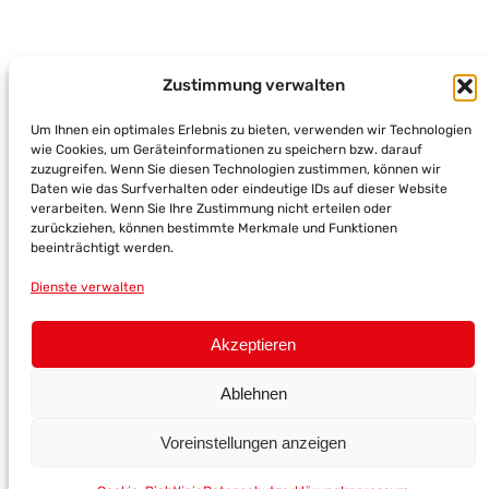
KULTURBAHNHOF KASSEL E.V.
Zustimmung verwalten
RAINER-DIERICHS-PLATZ 1
34117 KASSEL
Um Ihnen ein optimales Erlebnis zu bieten, verwenden wir Technologien
0561 – 506 186 900
wie Cookies, um Geräteinformationen zu speichern bzw. darauf
Kontakt
Impressum
Datenschutz
zuzugreifen. Wenn Sie diesen Technologien zustimmen, können wir
Daten wie das Surfverhalten oder eindeutige IDs auf dieser Website
verarbeiten. Wenn Sie Ihre Zustimmung nicht erteilen oder
zurückziehen, können bestimmte Merkmale und Funktionen
beeinträchtigt werden.
©
2026
KULTURBAHNHOF E.V.
Dienste verwalten
Akzeptieren
Ablehnen
Voreinstellungen anzeigen