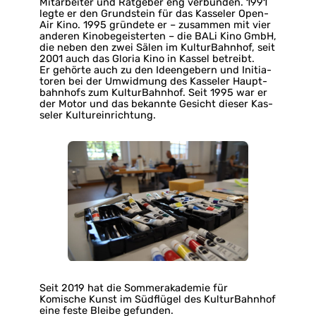
Mit­ar­bei­ter und Rat­ge­ber eng ver­bun­den. 1991
legte er den Grund­stein für das Kas­se­ler Open-
Air Kino. 1995 grün­de­te er – zu­sam­men mit vier
an­de­ren Ki­no­be­geis­ter­ten – die BALi Kino GmbH,
die neben den zwei Sälen im Kul­tur­Bahn­hof, seit
2001 auch das Glo­ria Kino in Kas­sel be­treibt.
Er ge­hör­te auch zu den Ide­en­ge­bern und In­itia­
to­ren bei der Um­wid­mung des Kas­se­ler Haupt­
bahn­hofs zum Kul­tur­Bahn­hof. Seit 1995 war er
der Motor und das be­kann­te Ge­sicht die­ser Kas­
se­ler Kul­tur­ein­rich­tung.
Seit 2019 hat die Sommerakademie für
Komische Kunst im Südflügel des KulturBahnhof
eine feste Bleibe gefunden.