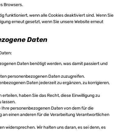
n
t
i
es Browsers.
n
o
e
g
m
d
g funktioniert, wenn alle Cookies deaktiviert sind. Wenn Sie
-
e
ligung erneut gesetzt, wenn Sie unsere Website erneut
f
n
i
e
bezogene Daten
e
s
l
d
Daten:
s
zogenen Daten benötigt werden, was damit passiert und
nnten personenbezogenen Daten zuzugreifen.
enbezogenen Daten jederzeit zu ergänzen, zu korrigieren,
 erteilen, haben Sie das Recht, diese Einwilligung zu
 lassen.
le Ihre personenbezogenen Daten von dem für die
g an einen anderen für die Verarbeitung Verantwortlichen
n widersprechen. Wir halten uns daran, es sei denn, es