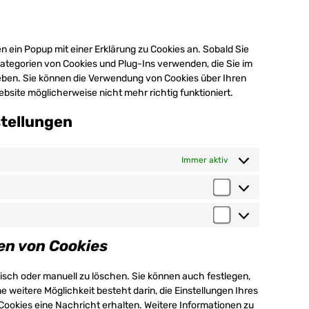
s
t
n
s
o
e
o
t
e
n
r
s
t
n
s
 ein Popup mit einer Erklärung zu Cookies an. Sobald Sie
v
e
o
t
e
e Kategorien von Cookies und Plug-Ins verwenden, die Sie im
i
r
s
t
n
eben. Sie können die Verwendung von Cookies über Ihren
c
v
e
o
t
bsite möglicherweise nicht mehr richtig funktioniert.
e
i
r
s
t
w
c
v
e
o
stellungen
o
e
i
r
s
r
a
c
v
e
d
d
e
i
r
Immer aktiv
p
v
c
c
v
r
a
o
e
i
V
e
n
m
y
c
o
s
c
p
o
e
M
r
s
e
l
u
v
a
l
d
i
t
e
en von Cookies
r
i
-
a
u
r
k
e
c
n
b
s
sch oder manuell zu löschen. Sie können auch festlegen,
e
b
u
z
e
c
 weitere Möglichkeit besteht darin, die Einstellungen Ihres
t
e
s
h
Cookies eine Nachricht erhalten. Weitere Informationen zu
i