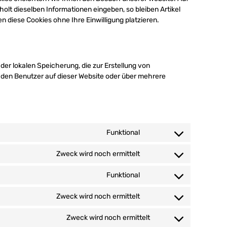
lt dieselben Informationen eingeben, so bleiben Artikel
n diese Cookies ohne Ihre Einwilligung platzieren.
der lokalen Speicherung, die zur Erstellung von
den Benutzer auf dieser Website oder über mehrere
Funktional
C
o
Zweck wird noch ermittelt
n
C
s
o
Funktional
e
n
C
n
s
o
Zweck wird noch ermittelt
t
e
n
C
t
n
s
o
Zweck wird noch ermittelt
o
t
e
n
C